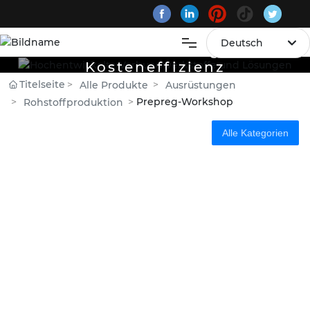
Deutsch
mit hoher Leistung und
Kosteneffizienz
العربية
Startseite
Titelseite
Alle Produkte
Ausrüstungen
MIT HOHER LEISTUNG UND KOSTENEFFIZIENZ
Deutsch
Prepreg-Workshop
Rohstoffproduktion
Alle Produkte
Российская
Alle Kategorien
Über uns
Việt Nam
Branchenlösungen
Portugal
English
Blog
中文简体
Kontaktieren Sie uns
Français
España